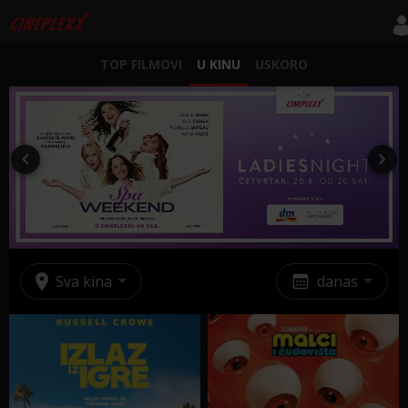
TOP FILMOVI
U KINU
USKORO
Sva kina
danas