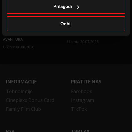
Prilagodi
Odbij
PSIĆI U OPHODNJI: DINO
SPIDER-MAN: NOVO DOBA
AVANTURA
U kinu
:
30.07.2026
U kinu
:
06.08.2026
INFORMACIJE
PRATITE NAS
Tehnologije
Facebook
Cineplexx Bonus Card
Instagram
Family Film Club
TikTok
B2B
TVRTKA