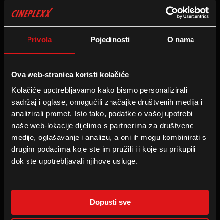
Privola
Pojedinosti
O nama
Ova web-stranica koristi kolačiće
MAMAC
ODISEJA
Kolačiće upotrebljavamo kako bismo personalizirali
U kinu
:
30.07.2026
U kinu
:
16.07.2026
sadržaj i oglase, omogućili značajke društvenih medija i
analizirali promet. Isto tako, podatke o vašoj upotrebi
naše web-lokacije dijelimo s partnerima za društvene
medije, oglašavanje i analizu, a oni ih mogu kombinirati s
drugim podacima koje ste im pružili ili koje su prikupili
dok ste upotrebljavali njihove usluge.
Dopusti sve